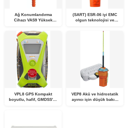
Ağ Konumlandırma
(SART) ESR-06 iyi EMC
Cihazı VAS9 Yüksek
olgun teknolojisi ve
mukavemetli ve su
güvenilir performans
geçirmez performans
Daha düşük güç tüketimi
Yüksek güçlü verici
GMDSS
VPL8 GPS Kompakt
VEP8 Akü ve hidrostatik
boyutlu, hafif, GMDSS'de
ayırıcı için düşük bakım
hızlı ve doğru
maliyeti Düşük kaçak
konumlandırma için
akım harmonik düşük
dahili GPS
güç tüketimi