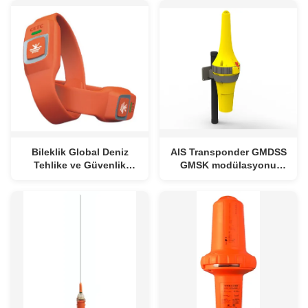
Bileklik Global Deniz
AIS Transponder GMDSS
Tehlike ve Güvenlik
GMSK modülasyonu
Sistemi
yerleşik işleme platformu
ve zaman bölmeli çoklu
adres