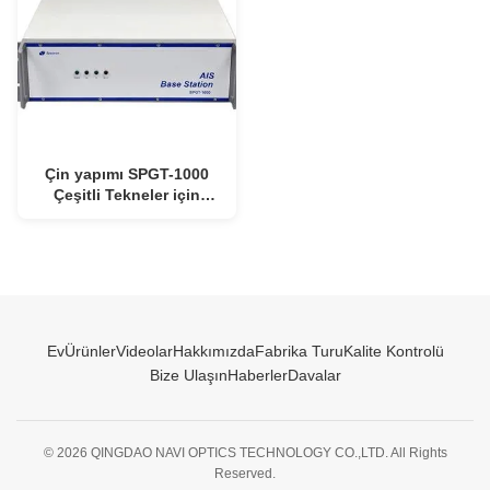
Çin yapımı SPGT-1000
Çeşitli Tekneler için
Uygun Maliyetli AIS
Revicer 156.025MHz ~
162.025MHz GMDSS
Ev
Ürünler
Videolar
Hakkımızda
Fabrika Turu
Kalite Kontrolü
Bize Ulaşın
Haberler
Davalar
© 2026 QINGDAO NAVI OPTICS TECHNOLOGY CO.,LTD. All Rights
Reserved.