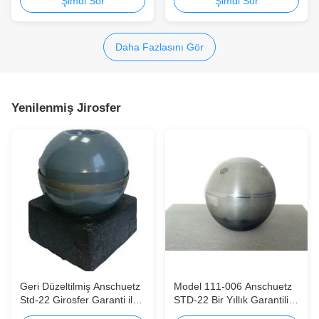
paslanmaz çelik girkompas
Yapısı ile Özel Üç Ekli
Şimdi Sor
Şimdi Sor
test döngüsü
Gyrcompass Test Döner
Masası
Daha Fazlasını Gör
Yenilenmiş Jirosfer
Geri Düzeltilmiş Anschuetz
Model 111-006 Anschuetz
Std-22 Girosfer Garanti ile -
STD-22 Bir Yıllık Garantili
CCS Almanya Sertifikalı
Dönüştürülmüş veya