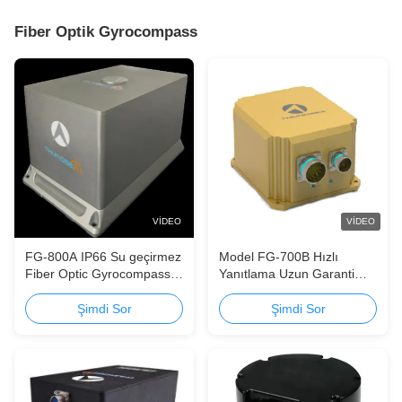
Fiber Optik Gyrocompass
VIDEO
VIDEO
FG-800A IP66 Su geçirmez
Model FG-700B Hızlı
Fiber Optic Gyrocompass
Yanıtlama Uzun Garanti
80000 Hrs MTBF ve 0.1°
Bakım Ücretsiz Fiber Optic
Yön Doğruluğu
Durum ve Başlık Referans
Şimdi Sor
Şimdi Sor
Sistemi AHRS