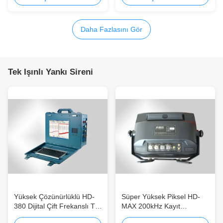
Daha Fazlasını Gör
Tek Işınlı Yankı Sireni
Yüksek Çözünürlüklü HD-
Süper Yüksek Piksel HD-
380 Dijital Çift Frekanslı Toz
MAX 200kHz Kayıt
Geçirmez Tek Işınlı Yankı
Oynatma Tek Işın Yankı