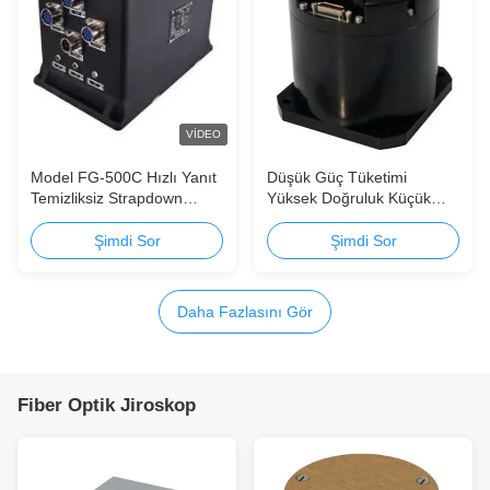
VIDEO
Model FG-500C Hızlı Yanıt
Düşük Güç Tüketimi
Temizliksiz Strapdown
Yüksek Doğruluk Küçük
Teknolojisi Gemi için Fiber
Boyutlu TDF42IMU0 Fiber
Optic Gyrocompass
Optic İnersiyon Ölçüm
Şimdi Sor
Şimdi Sor
Birimi
Daha Fazlasını Gör
Fiber Optik Jiroskop