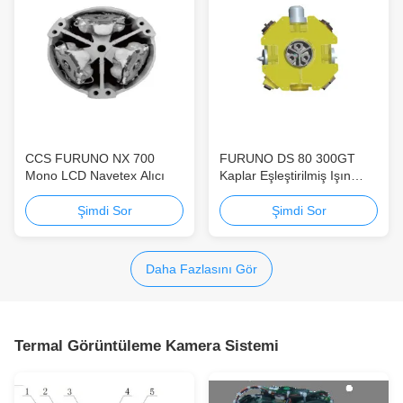
CCS FURUNO NX 700
FURUNO DS 80 300GT
Mono LCD Navetex Alıcı
Kaplar Eşleştirilmiş Işın
0.1Kn Hız Kaydı Maliyet-
etkin
Şimdi Sor
Şimdi Sor
Daha Fazlasını Gör
Termal Görüntüleme Kamera Sistemi