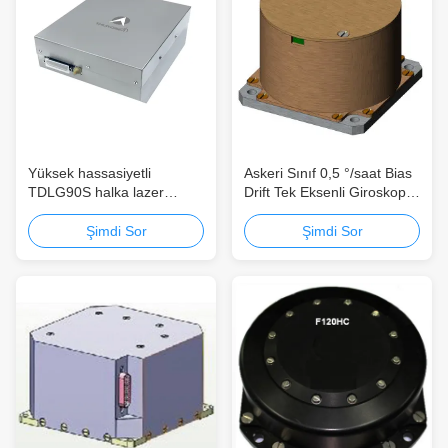
Yüksek hassasiyetli
Askeri Sınıf 0,5 °/saat Bias
TDLG90S halka lazer
Drift Tek Eksenli Giroskop
gyroskopu, 0,002°/h
±500°/s Aralıklı Fiber Optik
önyargı istikrarı ve geniş
Giroskop
Şimdi Sor
Şimdi Sor
dinamik aralığı