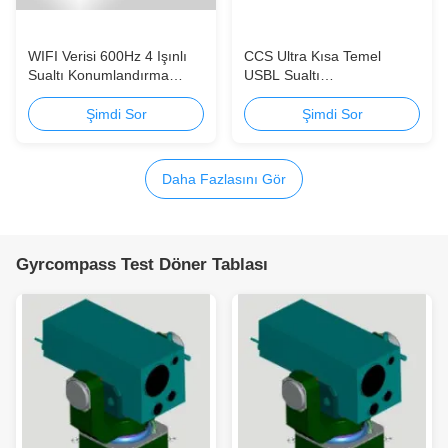
WIFI Verisi 600Hz 4 Işınlı
CCS Ultra Kısa Temel
Sualtı Konumlandırma
USBL Sualtı
Sistemi 75 metreye kadar
Konumlandırma Sistemi
Hız Profili Yüksek Doğruluk
Uygun Maliyetli
Şimdi Sor
Şimdi Sor
Daha Fazlasını Gör
Gyrcompass Test Döner Tablası