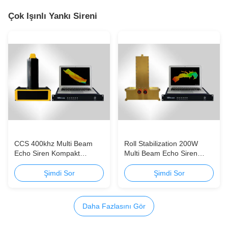
Çok Işınlı Yankı Sireni
CCS 400khz Multi Beam
Roll Stabilization 200W
Echo Siren Kompakt
Multi Beam Echo Siren
Tasarım Suitbale 0.5m ~
Yüksek ışın yoğunluğu ve
180m Derinlik Su için
ping hızı Minyatürleştirme
Şimdi Sor
Şimdi Sor
Daha Fazlasını Gör