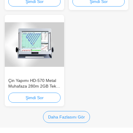
Sireni Taşınabilir
Sireni Kolay Kayıt ve
Şimdi Sor
Şimdi Sor
Oynatma Çoklu Çıkışlar
Çin Yapımı HD-570 Metal
Muhafaza 280m 2GB Tek
Işınlı Yankılı Siren Yüksek
pikselli Tam Metal
Şimdi Sor
Muhafaza Uygun Maliyetli
Daha Fazlasını Gör