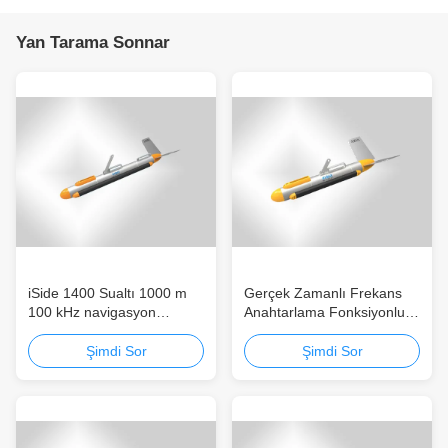
Yan Tarama Sonnar
iSide 1400 Sualtı 1000 m
Gerçek Zamanlı Frekans
100 kHz navigasyon
Anahtarlama Fonksiyonlu
Yandan Tarama Sonnar
400Khz Gerçek Zamanlı
kompakt dönüştürücü
Frekans Anahtarlamalı Yan
Şimdi Sor
Şimdi Sor
tasarımı
Tarama Sonnar