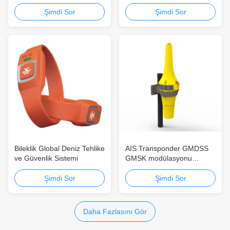
Sistemi
Sistemi
Şimdi Sor
Şimdi Sor
Bileklik Global Deniz Tehlike
AIS Transponder GMDSS
ve Güvenlik Sistemi
GMSK modülasyonu
yerleşik işleme platformu ve
zaman bölmeli çoklu adres
Şimdi Sor
Şimdi Sor
Daha Fazlasını Gör