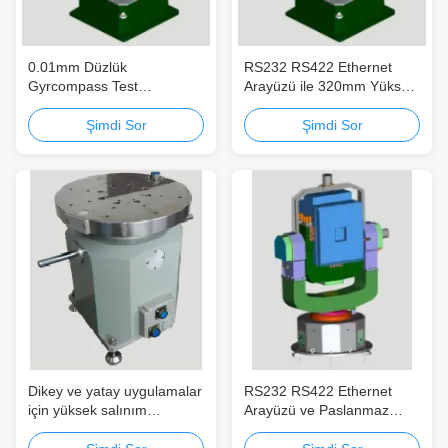
0.01mm Düzlük
RS232 RS422 Ethernet
Gyrcompass Test
Arayüzü ile 320mm Yüksek
Dönüştürme Masaüstü, ±
Doğruluklı Girkompas Test
2" Swing Doğruluğu ve ± 3"
Dönüştürücü
Şimdi Sor
Şimdi Sor
açısal konum doğruluğu
Dikey ve yatay uygulamalar
RS232 RS422 Ethernet
için yüksek salınım
Arayüzü ve Paslanmaz
doğruluğuyla tek eksenli
Çelik Alüminyum Alaşım