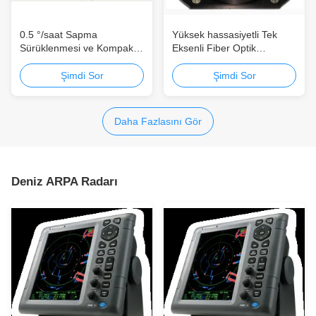
0.5 °/saat Sapma
Yüksek hassasiyetli Tek
Sürüklenmesi ve Kompakt
Eksenli Fiber Optik
Tasarıma Sahip Yüksek
Giroskop, 0,002 °/saat
Doğruluklu Üç Eksenli Fiber
önyargı sürüklenmesi ve
Şimdi Sor
Şimdi Sor
Optik Jiroskop
±300 °/s açısal hız
Daha Fazlasını Gör
Deniz ARPA Radarı