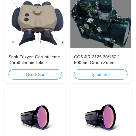
Saplı Füzyon Görüntüleme
CCS JIR-2125 30/150 /
Dürbünlerinin Teknik
500mm Orada Zoom
Özellikleri
Soğutmalı MWIR Termal
Görüntüleme Cihazı uygun
Şimdi Sor
Şimdi Sor
maliyetli