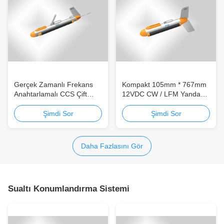
Gerçek Zamanlı Frekans
Kompakt 105mm * 767mm
Anahtarlamalı CCS Çift
12VDC CW / LFM Yandan
Frekanslı Sıvı 900kHz 6kn
Tarama Sonnar
Yan Tarama Sonnar
Şimdi Sor
Şimdi Sor
Daha Fazlasını Gör
Sualtı Konumlandırma Sistemi