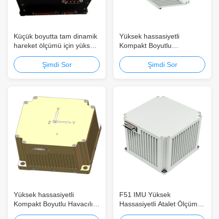
Küçük boyutta tam dinamik
Yüksek hassasiyetli
hareket ölçümü için yüksek
Kompakt Boyutlu
hassasiyetli TDF72IMU0
Navigasyon ve Robotik için
Fiber Optic Inertial Unit
Düşük Güç Tüketimi
Şimdi Sor
Şimdi Sor
İnersiyonal Ölçüm Birimi
(IMU)
Yüksek hassasiyetli
F51 IMU Yüksek
Kompakt Boyutlu Havacılık
Hassasiyetli Atalet Ölçüm
ve Robotik için Düşük Güç
Birimi, Kompakt Boyut ve