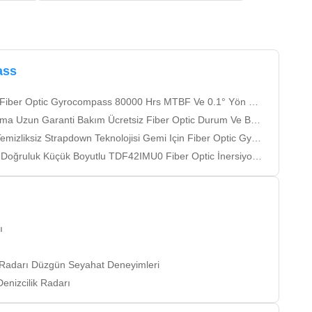
ass
er Optic Gyrocompass 80000 Hrs MTBF Ve 0.1° Yön Doğruluğu
Garanti Bakım Ücretsiz Fiber Optic Durum Ve Başlık Referans Sistemi AHRS
zliksiz Strapdown Teknolojisi Gemi Için Fiber Optic Gyrocompass
uluk Küçük Boyutlu TDF42IMU0 Fiber Optic İnersiyon Ölçüm Birimi
ı
r Radarı Düzgün Seyahat Deneyimleri
enizcilik Radarı