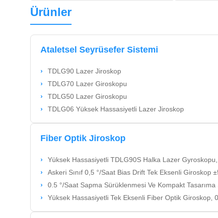
Ürünler
Ataletsel Seyrüsefer Sistemi
TDLG90 Lazer Jiroskop
TDLG70 Lazer Giroskopu
TDLG50 Lazer Giroskopu
TDLG06 Yüksek Hassasiyetli Lazer Jiroskop
Fiber Optik Jiroskop
Yüksek Hassasiyetli TDLG90S Halka Lazer Gyroskopu, 0,002°/H Önyarg
Askeri Sınıf 0,5 °/Saat Bias Drift Tek Eksenli Giroskop ±500
0.5 °/Saat Sapma Sürüklenmesi Ve Kompakt Tasarıma Sahip Yüksek Doğr
Yüksek Hassasiyetli Tek Eksenli Fiber Optik Giroskop, 0,002 °/Saat Önya