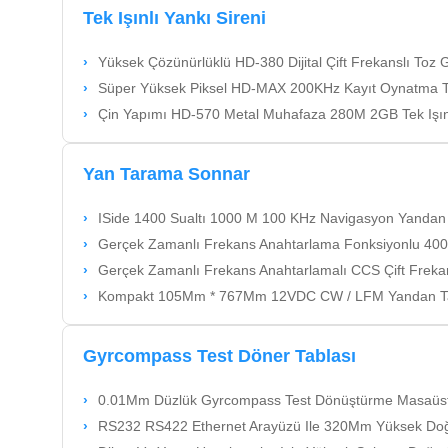
Tek Işınlı Yankı Sireni
Yüksek Çözünürlüklü HD-380 Dijital Çift Frekanslı Toz Geçirmez
Süper Yüksek Piksel HD-MAX 200KHz Kayıt Oynatma Tek Işın Yankı Siren
Çin Yapımı HD-570 Metal Muhafaza 280M 2GB Tek Işınlı Yankılı Siren Yüksek P
Yan Tarama Sonnar
ISide 1400 Sualtı 1000 M 100 KHz Navigasyon Yandan Tarama So
Gerçek Zamanlı Frekans Anahtarlama Fonksiyonlu 400Khz Gerçek Zamanlı F
Gerçek Zamanlı Frekans Anahtarlamalı CCS Çift Frekanslı S
Kompakt 105Mm * 767Mm 12VDC CW / LFM Yandan T
Gyrcompass Test Döner Tablası
0.01Mm Düzlük Gyrcompass Test Dönüştürme Masaüstü, ± 2" Swing Doğ
RS232 RS422 Ethernet Arayüzü Ile 320Mm Yüksek Doğrulu