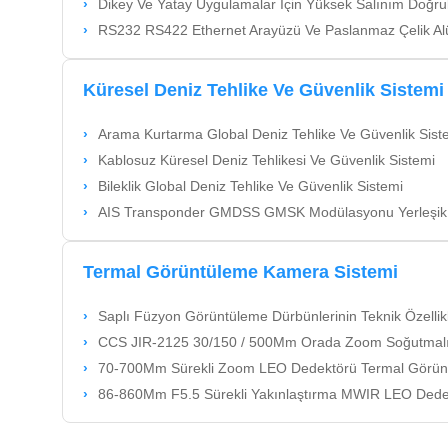
Dikey Ve Yatay Uygulamalar Için Yüksek Salınım Doğruluğuyla Tek Eksenl
RS232 RS422 Ethernet Arayüzü Ve Paslanmaz Çelik Alüminyum Alaşım Yapısı Ile
Küresel Deniz Tehlike Ve Güvenlik Sistemi
Arama Kurtarma Global Deniz Tehlike Ve Güvenlik Sist
Kablosuz Küresel Deniz Tehlikesi Ve Güvenlik Sistemi
Bileklik Global Deniz Tehlike Ve Güvenlik Sistemi
AIS Transponder GMDSS GMSK Modülasyonu Yerleşik Işleme Platf
Termal Görüntüleme Kamera Sistemi
Saplı Füzyon Görüntüleme Dürbünlerinin Teknik Özellikl
CCS JIR-2125 30/150 / 500Mm Orada Zoom Soğutmalı MWIR Termal
70-700Mm Sürekli Zoom LEO Dedektörü Termal Görün
86-860Mm F5.5 Sürekli Yakınlaştırma MWIR LEO Dedektörü Te