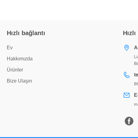
Hızlı bağlantı
Hızlı
Ev
A
L
Hakkımızda
B
Ürünler
t
Bize Ulaşın
8
E
m