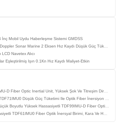
4 İnç Mobil Uydu Haberleşme Sistemi GMDSS
r Marine 2 Eksen Hız Kaydı Düşük Güç Tüketimi Yüksek Hızlı Ölçüm Hassasiyeti
LCD Navetex Alıcı
şleştirilmiş Işın 0.1Kn Hız Kaydı Maliyet-Etkin
er Optic Inertial Unit, Yüksek Şok Ve Titreşim Direnci Ve Küçük Boyutlu
TDF71IMU0 Düşük Güç Tüketimi Ile Optik Fiber İnersiyon Birimi
k Boyutlu Yüksek Hassasiyetli TDF99IMU-D Fiber Optic Inertial Unit
iber Optik İnersyal Birimi, Kara Ve Hava Üzerinde Silah Platformları Için Düşük Güç Tüketimi