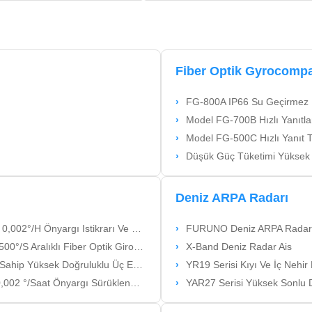
Fiber Optik Gyrocomp
FG-800A IP66 Su Geçirmez Fib
Model FG-700B Hızlı Yanıtlama Uzun 
Model FG-500C Hızlı Yanıt Temi
Düşük Güç Tüketimi Yüksek Doğr
Deniz ARPA Radarı
ı Istikrarı Ve Geniş Dinamik Aralığı
FURUNO Deniz ARPA Radar
°/S Aralıklı Fiber Optik Giroskop
X-Band Deniz Radar Ais
uluklu Üç Eksenli Fiber Optik Jiroskop
YR19 Serisi Kıyı Ve İç Nehi
rgı Sürüklenmesi Ve ±300 °/S Açısal Hız
YAR27 Serisi Yüksek Sonlu D