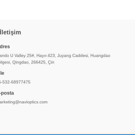
 İletişim
dres
iando U Valley 25#, Hayır.423, Juyang Caddesi, Huangdao
ölgesi, Qingdao, 266425, Çin
ele
6-532-68977475
-posta
arketing@navioptics.com