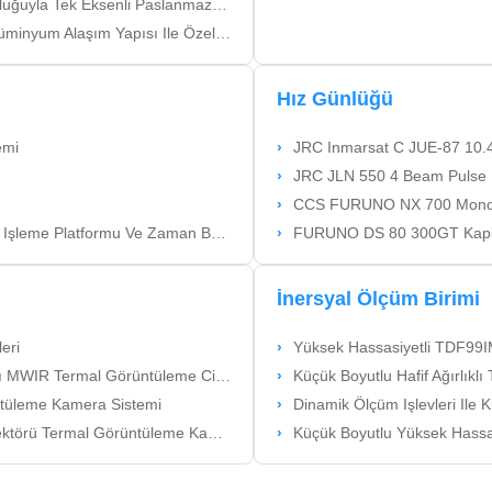
i Paslanmaz Çelik Girkompas Test Döngüsü
 Özel Üç Ekli Gyrcompass Test Döner Masası
Hız Günlüğü
emi
JRC Inmarsat C JUE-87 10.
JRC JLN 550 4 Beam Pulse Doppler Sona
CCS FURUNO NX 700 Mono 
ormu Ve Zaman Bölmeli Çoklu Adres
FURUNO DS 80 300GT Kaplar E
İnersyal Ölçüm Birimi
eri
Yüksek Hassasiyetli TDF99IMU-D Fib
 Görüntüleme Cihazı Uygun Maliyetli
Küçük Boyutlu Hafif Ağırlıklı 
tüleme Kamera Sistemi
Dinamik Ölçüm Işlevleri Ile Küçü
rmal Görüntüleme Kamera Sistemi
Küçük Boyutlu Yüksek Hassasiyetli TDF61IMU0 F