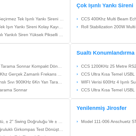
Çok Işınlı Yankı Sireni
 Tek Işınlı Yankı Sireni Taşınabilir
CCS 400Khz Multi Beam Echo S
i Kolay Kayıt Ve Oynatma Çoklu Çıkışlar
Roll Stabilization 200W Multi Be
ikselli Tam Metal Muhafaza Uygun Maliyetli
Sualtı Konumlandırma 
nnar Kompakt Dönüştürücü Tasarımı
CCS 1200KHz 25 Metre RS232 Su
rekans Anahtarlamalı Yan Tarama Sonnar
CCS Ultra Kısa Temel USBL 
ıvı 900KHz 6Kn Yan Tarama Sonnar
WIFI Verisi 600Hz 4 Işınlı Sualtı
arama Sonnar
CCS Ultra Kısa Temel USBL 
Yenilenmiş Jirosfer
ruluğu Ve ± 3" Açısal Konum Doğruluğu
Model 111-006 Anschuetz STD
klı Girkompas Test Dönüştürücü