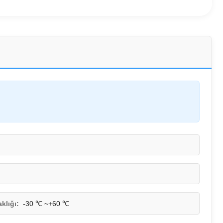
klığı:
-30 ℃ ~+60 ℃