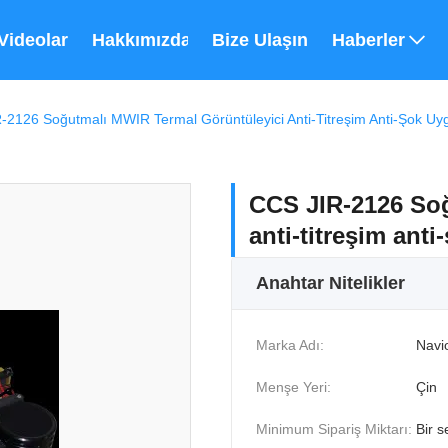
Videolar
Hakkımızda
Bize Ulaşın
Haberler
-2126 Soğutmalı MWIR Termal Görüntüleyici Anti-Titreşim Anti-Şok Uyg
CCS JIR-2126 So
anti-titreşim anti
Anahtar Nitelikler
Marka Adı:
Navi
Menşe Yeri:
Çin
Minimum Sipariş Miktarı:
Bir s