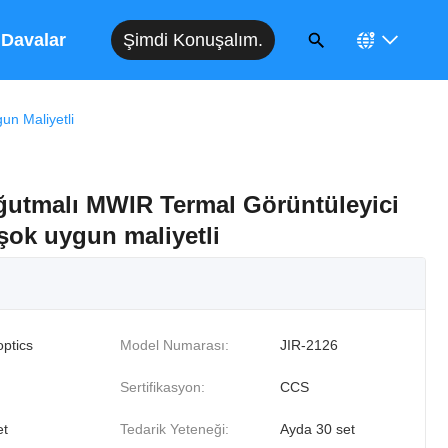
Şimdi Konuşalım.
Davalar
un Maliyetli
ğutmalı MWIR Termal Görüntüleyici
-şok uygun maliyetli
optics
Model Numarası:
JIR-2126
Sertifikasyon:
CCS
et
Tedarik Yeteneği:
Ayda 30 set