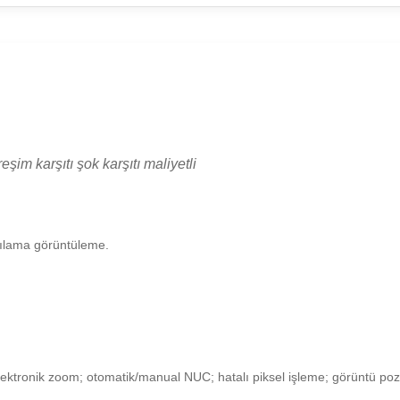
im karşıtı şok karşıtı maliyetli
lgılama görüntüleme.
ektronik zoom; otomatik/manual NUC; hatalı piksel işleme; görüntü pozitif/