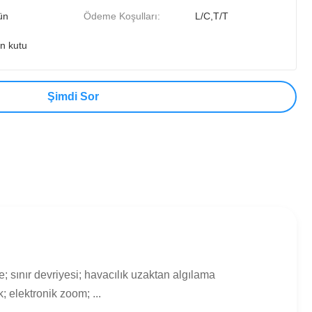
ün
Ödeme Koşulları:
L/C,T/T
on kutu
Şimdi Sor
 sınır devriyesi; havacılık uzaktan algılama
 elektronik zoom; ...