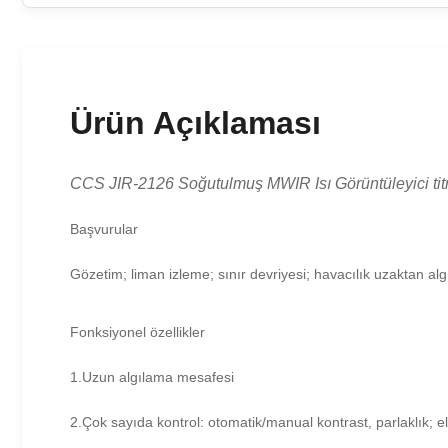
Ürün Açıklaması
CCS JIR-2126 Soğutulmuş MWIR Isı Görüntüleyici titreş
Başvurular
Gözetim; liman izleme; sınır devriyesi; havacılık uzaktan a
Fonksiyonel özellikler
1.Uzun algılama mesafesi
2.Çok sayıda kontrol: otomatik/manual kontrast, parlaklık; el