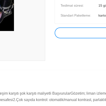
Teslimat süresi:
15 g
Standart Paketleme:
kart
m karşıtı şok karşıtı maliyetli BaşvurularGözetim; liman izleme;
safesi2.Çok sayıda kontrol: otomatik/manual kontrast, parlaklık;