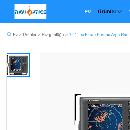
Ev
Ürünler
Ev
>
Ürünler
>
Hız günlüğü
>
12.1 İnç Ekran Furuno Arpa Rada