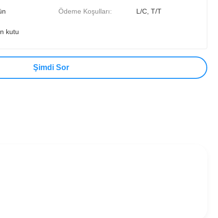
ün
Ödeme Koşulları:
L/C, T/T
on kutu
Şimdi Sor