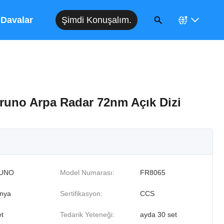
Şimdi Konuşalım.
Davalar
uruno Arpa Radar 72nm Açık Dizi
UNO
Model Numarası:
FR8065
nya
Sertifikasyon:
CCS
et
Tedarik Yeteneği:
ayda 30 set