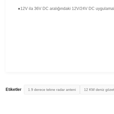
●12V ila 36V DC aralığındaki 12V/24V DC uygulamala
Etiketler
1.9 derece tekne radar anteni
12 KW deniz gözet