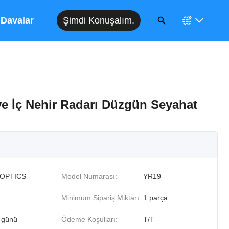
Şimdi Konuşalım.
Davalar
ve İç Nehir Radarı Düzgün Seyahat
IOPTICS
Model Numarası:
YR19
Minimum Sipariş Miktarı:
1 parça
ş günü
Ödeme Koşulları:
T/T