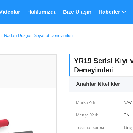
Videolar
Hakkımızda
Bize Ulaşın
Haberler
ehir Radarı Düzgün Seyahat Deneyimleri
YR19 Serisi Kıyı 
Deneyimleri
Anahtar Nitelikler
Marka Adı:
NAV
Menşe Yeri:
CN
Teslimat süresi:
15 i