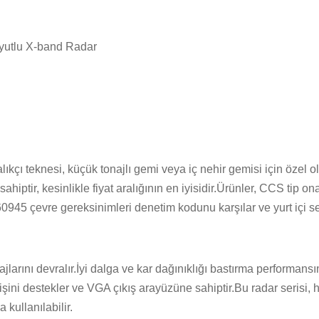
yutlu X-band Radar
alıkçı teknesi, küçük tonajlı gemi veya iç nehir gemisi için özel o
hiptir, kesinlikle fiyat aralığının en iyisidir.Ürünler, CCS tip on
 60945 çevre gereksinimleri denetim kodunu karşılar ve yurt içi s
jlarını devralır.İyi dalga ve kar dağınıklığı bastırma performans
şini destekler ve VGA çıkış arayüzüne sahiptir.Bu radar serisi, her
 kullanılabilir.