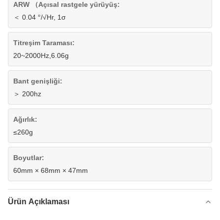
ARW （Açısal rastgele yürüyüş:
＜ 0.04 °/√Hr, 1σ
Titreşim Taraması:
20~2000Hz,6.06g
Bant genişliği:
＞ 200hz
Ağırlık:
≤260g
Boyutlar:
60mm × 68mm × 47mm
Ürün Açıklaması