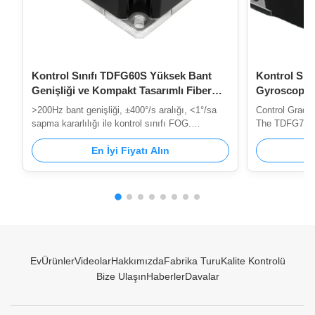
Kontrol Sınıfı TDFG60S Yüksek Bant
Kontrol Sın
Genişliği ve Kompakt Tasarımlı Fiber
Gyroscope ≥
Optik Giroskop
0.5°/h~0.2°/
>200Hz bant genişliği, ±400°/s aralığı, <1°/sa
Control Grade
sapma kararlılığı ile kontrol sınıfı FOG.
The TDFG70T F
Güdümlü silahlar, stabilizasyon ve endüstriyel
advanced angul
kontrol için kompakt, hafif, tamamen katı hal
En İyi Fiyatı Alın
the Sagnac opti
tasarımı.
closed-loop ar
gyroscope deli
measurements 
kHz via seria
Configurations 
axis, and triax
feature shared
Ev
Ürünler
Videolar
Hakkımızda
Fabrika Turu
Kalite Kontrolü
Bize Ulaşın
Haberler
Davalar