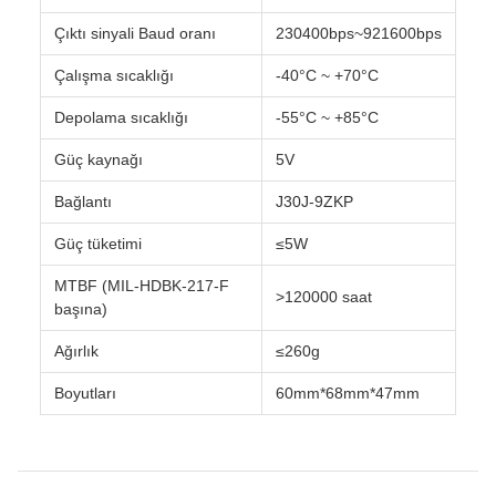
Çıktı sinyali Baud oranı
230400bps~921600bps
Çalışma sıcaklığı
-40°C ~ +70°C
Depolama sıcaklığı
-55°C ~ +85°C
Güç kaynağı
5V
Bağlantı
J30J-9ZKP
Güç tüketimi
≤5W
MTBF (MIL-HDBK-217-F
>120000 saat
başına)
Ağırlık
≤260g
Boyutları
60mm*68mm*47mm