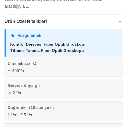
aracılığıyla ...
Ürün Özel Nitelikleri
Vurgulamak
Kontrol Derecesi Fiber Optik Giroskop
,
Titreme Tarama Fiber Optik Giroskopu
Dinamik aralık:
≥±400°/s
Giderek önyargı:
＜ 2 °/s
Doğruluk （10 saniye）:
1 °/s ~ 0.5 °/s