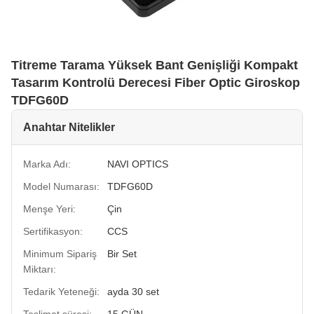
Titreme Tarama Yüksek Bant Genişliği Kompakt
Tasarım Kontrolü Derecesi Fiber Optic Giroskop
TDFG60D
Anahtar Nitelikler
Marka Adı:
NAVI OPTICS
Model Numarası:
TDFG60D
Menşe Yeri:
Çin
Sertifikasyon:
CCS
Minimum Sipariş
Bir Set
Miktarı:
Tedarik Yeteneği:
ayda 30 set
Teslimat süresi:
15 GÜN