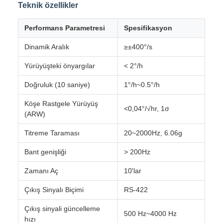
Teknik özellikler
Performans Parametresi
Spesifikasyon
Dinamik Aralık
≥±400°/s
Yürüyüşteki önyargılar
< 2°/h
Doğruluk (10 saniye)
1°/h~0.5°/h
Köşe Rastgele Yürüyüş
<0,04°/√hr, 1σ
(ARW)
Titreme Taraması
20~2000Hz, 6.06g
Bant genişliği
> 200Hz
Zamanı Aç
10'lar
Çıkış Sinyalı Biçimi
RS-422
Çıkış sinyali güncelleme
500 Hz~4000 Hz
hızı