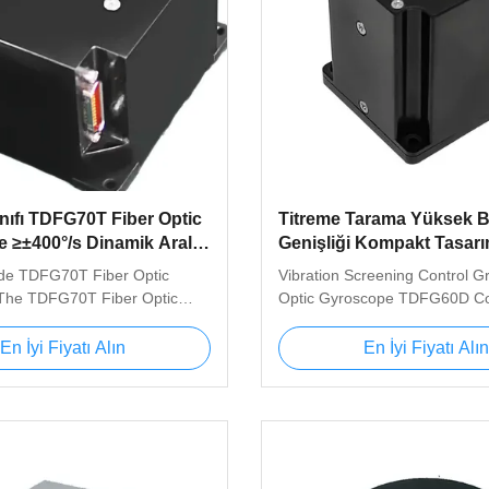
nıfı TDFG70T Fiber Optic
Titreme Tarama Yüksek B
 ≥±400°/s Dinamik Aralık,
Genişliği Kompakt Tasar
°/h Doğruluk ve ≤500g
Kontrolü Derecesi Fiber 
de TDFG70T Fiber Optic
Vibration Screening Control G
Giroskop TDFG60D
The TDFG70T Fiber Optic
Optic Gyroscope TDFG60D Co
s an advanced angular
TDFG60D Fiber Optic Gyrosc
sor that utilizes the Sagnac
Introduction The fiber optic gy
En İyi Fiyatı Alın
En İyi Fiyatı Alın
t with an all-digital closed-loop
an angular velocity sensor ba
e. This high-performance
optical Sagnac effect, utilizing
livers real-time angular
performance all-digital closed
asurements at sampling rates
detection technology. It output
 kHz via serial communication.
angular velocity information a
igurations Available in single-
real time through a serial port.