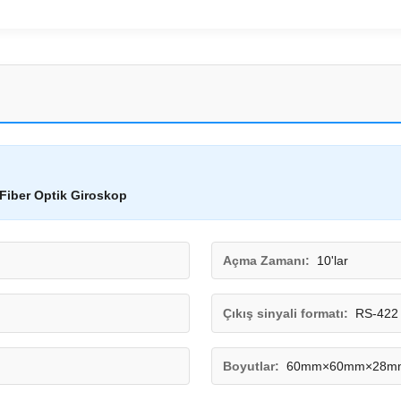
 Fiber Optik Giroskop
Açma Zamanı:
10'lar
Çıkış sinyali formatı:
RS-422
Boyutlar:
60mm×60mm×28m