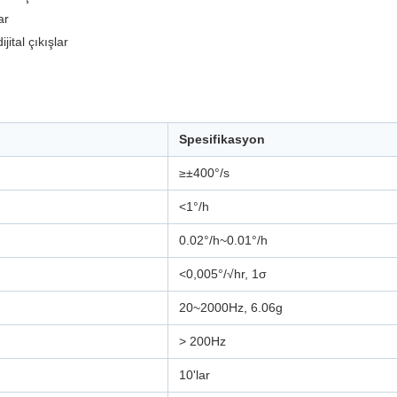
ar
ital çıkışlar
Spesifikasyon
≥±400°/s
<1°/h
0.02°/h~0.01°/h
<0,005°/√hr, 1σ
20~2000Hz, 6.06g
> 200Hz
10'lar