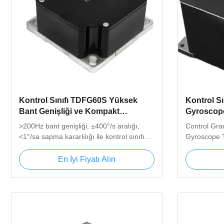
Kontrol Sınıfı TDFG60S Yüksek
Kontrol Sı
Bant Genişliği ve Kompakt
Gyroscope
Tasarımlı Fiber Optik Giroskop
0.5°/h~0.2
>200Hz bant genişliği, ±400°/s aralığı,
Control Gra
Ağırlık
<1°/sa sapma kararlılığı ile kontrol sınıfı
Gyroscope 
FOG. Güdümlü silahlar, stabilizasyon ve
Gyroscope i
endüstriyel kontrol için kompakt, hafif,
velocity sen
En İyi Fiyatı Alın
tamamen katı hal tasarımı.
optical effec
architectur
gyroscope de
velocity me
exceeding 4
Product Conf