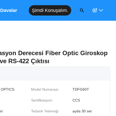
Şimdi Konuşalım.
Davalar
asyon Derecesi Fiber Optic Giroskop
ve RS-422 Çıktısı
 OPTICS
Model Numarası:
TDFG60T
Sertifikasyon:
CCS
et
Tedarik Yeteneği:
ayda 30 set