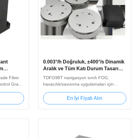
ant
0.003°/h Doğruluk, ±400°/s Dinamik
ım
Aralık ve Tüm Katı Durum Tasarımı
Optic
ile Hassas Navigasyon Derecesi
rade Fiber
TDFG98T navigasyon sınıfı FOG,
Fiber Optik Giroskop
ntrol Grade
havacılık/savunma uygulamaları için
ope
yüksek hassasiyet (0,003°/saat doğruluk),
roscope is
±400°/s menzil ve sağlam tasarım sunar.
En İyi Fiyatı Alın
sed on the
Tamamen dijital çıktı, hızlı başlatma ve
 high-
MIL-HDBK-217F güvenilirliğine (>100 bin
-loop
saat MTBF) sahiptir.
s carrier
bove 4KHz in
 This