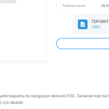
Teslimat süresi:
15 
TDFG60T N
PDF
iyelik başlatma ile navigasyon dereceli FOG. Tamamen katı hal 
 için idealdir.