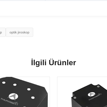
op
optik jiroskop
İlgili Ürünler