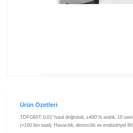
Ürün Özetleri
TDFG60T: 0,01°/saat doğruluk, ±400°/s aralık, 10 san
(>100 bin saat). Havacılık, denizcilik ve endüstriyel INS