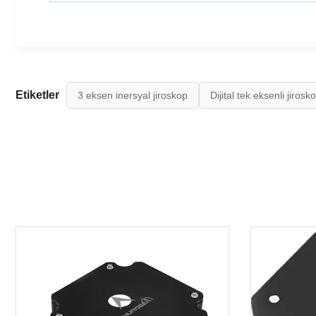
Etiketler
3 eksen inersyal jiroskop
Dijital tek eksenli jirosk