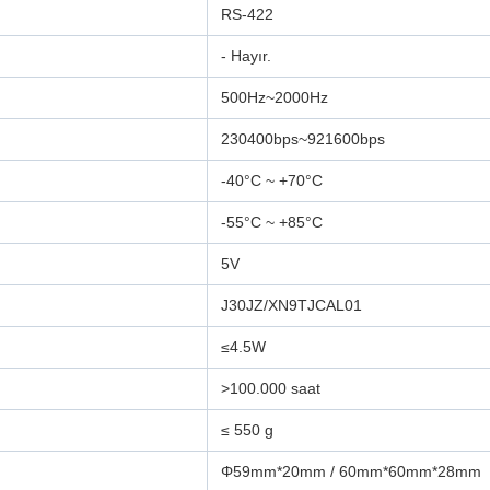
RS-422
- Hayır.
500Hz~2000Hz
230400bps~921600bps
-40°C ~ +70°C
-55°C ~ +85°C
5V
J30JZ/XN9TJCAL01
≤4.5W
>100.000 saat
≤ 550 g
Φ59mm*20mm / 60mm*60mm*28mm