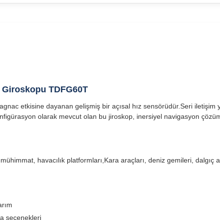
ic Giroskopu TDFG60T
 etkisine dayanan gelişmiş bir açısal hız sensörüdür.Seri iletişim yolu
onfigürasyon olarak mevcut olan bu jiroskop, inersiyel navigasyon çözüm
 mühimmat, havacılık platformları,Kara araçları, deniz gemileri, dalgıç 
arım
ma seçenekleri