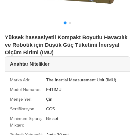
Yüksek hassasiyetli Kompakt Boyutlu Havacılık
ve Robotik için Düşük Güç Tüketimi İnersyal
Ölçüm Birimi (IMU)
Anahtar Nitelikler
Marka Adı:
The Inertial Measurement Unit (IMU)
Model Numarası:
F41IMU
Menşe Yeri:
Çin
Sertifikasyon:
CCS
Minimum Sipariş
Bir set
Miktarı:
Tedarik Yeteneği:
Ayda 30 set