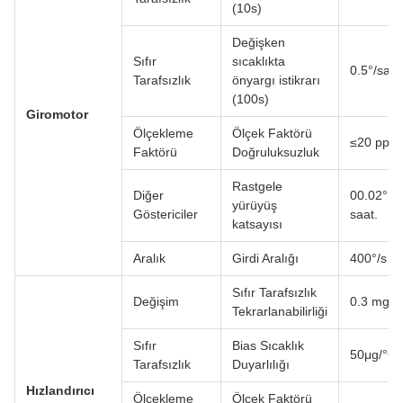
(10s)
Değişken
Sıfır
sıcaklıkta
0.5°/saat
Tarafsızlık
önyargı istikrarı
(100s)
Giromotor
Ölçekleme
Ölçek Faktörü
≤20 ppm
Faktörü
Doğruluksuzluk
Rastgele
Diğer
00.02° 1
yürüyüş
Göstericiler
saat.
katsayısı
Aralık
Girdi Aralığı
400°/s
Sıfır Tarafsızlık
Değişim
0.3 mg
Tekrarlanabilirliği
Sıfır
Bias Sıcaklık
50μg/°C
Tarafsızlık
Duyarlılığı
Hızlandırıcı
Ölçekleme
Ölçek Faktörü