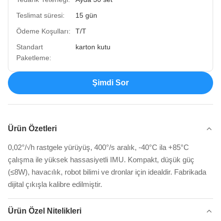
Teslimat süresi:
15 gün
Ödeme Koşulları:
T/T
Standart
karton kutu
Paketleme:
Şimdi Sor
Ürün Özetleri
0,02°/√h rastgele yürüyüş, 400°/s aralık, -40°C ila +85°C
çalışma ile yüksek hassasiyetli IMU. Kompakt, düşük güç
(≤8W), havacılık, robot bilimi ve dronlar için idealdir. Fabrikada
dijital çıkışla kalibre edilmiştir.
Ürün Özel Nitelikleri