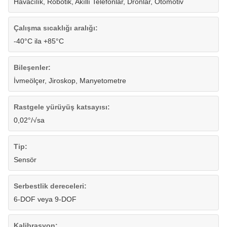
Havacılık, Robotik, Akıllı Telefonlar, Dronlar, Otomotiv
Çalışma sıcaklığı aralığı:
-40°C ila +85°C
Bileşenler:
İvmeölçer, Jiroskop, Manyetometre
Rastgele yürüyüş katsayısı:
0,02°/√sa
Tip:
Sensör
Serbestlik dereceleri:
6-DOF veya 9-DOF
Kalibrasyon: