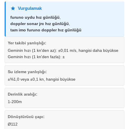
Vurgulamak
furuno uydu hız günlüğü
,
doppler sonar jrc hız günlüğü
,
tam imo furuno doppler hız günlüğü
Yer takibi yanlışlığı:
Geminin hızı (1 kn'den az): ±0,01 m/s, hangisi daha büyükse
Geminin hızı (1 kn'den fazla): ±
Su izleme yanlışlığı:
±%1,0 veya ±0,1 kn, hangisi büyükse
Derinlik aralığı:
1-200m
Dönüştürücü çapı:
Ø112