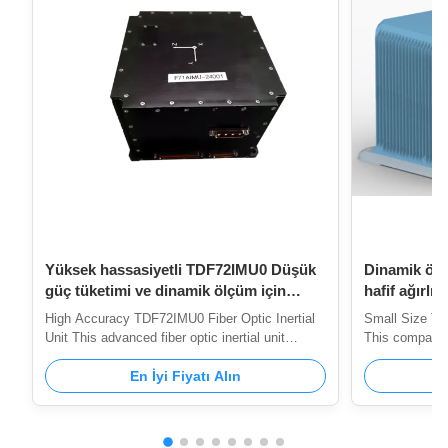
Yüksek hassasiyetli TDF72IMU0 Düşük
Dinamik ölç
güç tüketimi ve dinamik ölçüm için
hafif ağırl
küçük boyutlu Fiber Optic Inertial Unit
Fiber Optic 
High Accuracy TDF72IMU0 Fiber Optic Inertial
Small Size TD
Unit This advanced fiber optic inertial unit
This compact, l
features eight-point vibration reduction, making
delivers high 
it ideal for applications with significant impact
En İyi Fiyatı Alın
consumption. F
and vibration. With its compact design,
damping, it en
lightweight construction, low power
impact and hig
consumption, and high precision, it provides
for pure strap