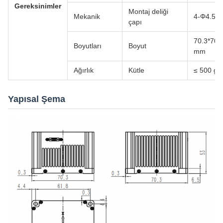
Gereksinimler
Montaj deliği
Mekanik
4-Φ4.5
çapı
70.3*70.
Boyutları
Boyut
mm
Ağırlık
Kütle
≤ 500 g
Yapısal Şema