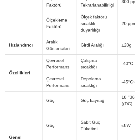
300 ppm
Faktörü
Tekrarlanabilirliği
Ölçek faktörü
Ölçekleme
sıcaklık
20 ppm/
Faktörü
duyarlılığı
Aralık
Hızlandırıcı
Girdi Aralığı
±20g
Göstericileri
Çevresel
Çalışma
-40°C-6
Performans
sıcaklığı
Özellikleri
Çevresel
Depolama
-45°C~7
Performans
sıcaklığı
18 ′′36V
Güç
Güç kaynağı
((DC)
Sabit Güç
Güç
≤8W
Tüketimi
Genel